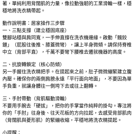
著，單純利用背闊肌的力量，像拉動強韌的工業滑輪一樣，穩
穩地將洗衣精帶起。
​動作說明書：居家操作三步驟
​一、三點支撐（建立穩固底座）
​雙腳站穩與肩同寬，一手伸直撐在洗衣機邊緣。啟動「髖鉸
鏈」（屁股往後推、膝蓋微彎），讓上半身微傾。請保持脊椎
中立（背部平直），千萬不要彎下腰椎去遷就機器的高度。
​二、抗旋轉鎖定（核心防傾）
​另一手握住洗衣精把手。在提起來之前，肚子微微繃緊建立腹
內壓。確保你的兩側肩膀永遠「平行面向地面」，不要因為單
手負重，就讓身體往一側垮下去或往上翻轉。
​三、手肘帶動（背肌驅動滑輪）
​不要用手腕去「硬拔」，把你的手掌當作純粹的掛勾。專注將
你的「手肘」往身後、往天花板的方向拉起，去感受背部肌肉
（背闊肌與菱形肌）的緊繃收縮，平穩地將洗衣精提起。
​小提醒：