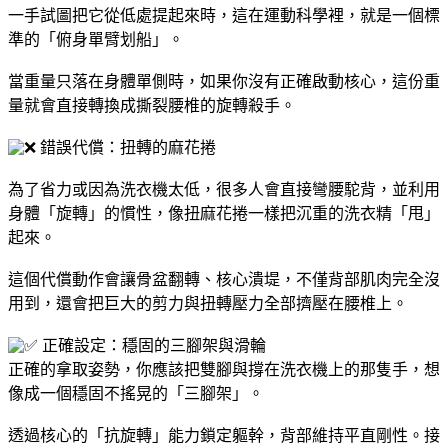
一手試圖把它從低處提起來時，這在運動科學裡，就是一個標
準的「俯身單臂划船」。
​當重量只落在身體單側時，如果你沒有正確啟動核心，這份重
量就會直接轉換成撕裂腰椎的旋轉殺手。
錯誤代償：扭轉的麻花捲
​為了省力或因為洗衣機太低，很多人會直接彎腰駝背，並利用
身體「旋轉」的慣性，像扭麻花捲一樣把沉重的洗衣精「甩」
起來。
​這個代償動作會讓骨盆翻轉、核心潰堤，不僅背部肌肉完全沒
用到，還會把巨大的剪力與扭轉壓力全部擠壓在腰椎上。
正確設定：穩固的三腳架與滑輪
​正確的拿取姿勢，你應該把雙腳與撐在洗衣機上的那隻手，想
像成一個穩固不搖晃的「三腳架」。
​透過核心的「抗旋轉」能力鎖定軀幹，背部維持平直剛性。接