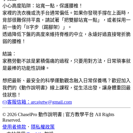
​小心高度陷阱：站寬一點，保護腰椎！
​家裡的洗衣機或洗手台通常偏低。如果你發現手撐在上面時，
背部很難保持平直，請試著「把雙腳站寬一點」，或者採用一
前一後的「B字步（踢腳架）」。
​透過降低下盤的高度來維持脊椎的中立，永遠好過直接彎折脆
弱的腰椎！
​結論：
​家務勞動不該是累積傷痛的過程，只要用對方法，日常瑣事就
是最棒的功能性訓練。
​想把最新、最安全的科學運動觀念融入日常保養嗎？歡迎加入
我們的《動作說明書》線上課程，從生活出發，讓身體重回最
佳狀態！
客服信箱：arcajsrtw@gmail.com
© 2026 ChaselPro 動作說明書 | 官方教學平台 All Rights
Reserved.
使用者條款
．
隱私權政策