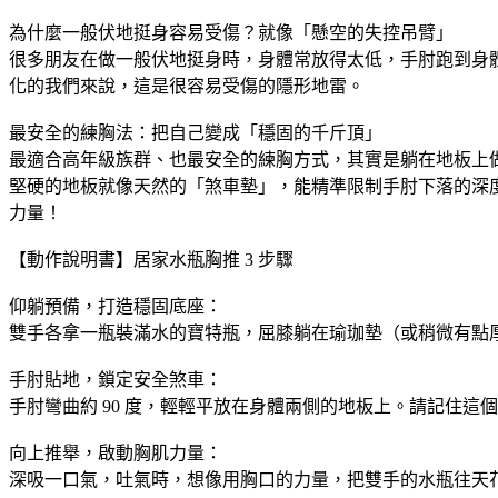
為什麼一般伏地挺身容易受傷？就像「懸空的失控吊臂」
很多朋友在做一般伏地挺身時，身體常放得太低，手肘跑到身
化的我們來說，這是很容易受傷的隱形地雷。
最安全的練胸法：把自己變成「穩固的千斤頂」
最適合高年級族群、也最安全的練胸方式，其實是躺在地板上
堅硬的地板就像天然的「煞車墊」，能精準限制手肘下落的深
力量！
【動作說明書】居家水瓶胸推 3 步驟
仰躺預備，打造穩固底座：
雙手各拿一瓶裝滿水的寶特瓶，屈膝躺在瑜珈墊（或稍微有點
手肘貼地，鎖定安全煞車：
手肘彎曲約 90 度，輕輕平放在身體兩側的地板上。請記住
向上推舉，啟動胸肌力量：
深吸一口氣，吐氣時，想像用胸口的力量，把雙手的水瓶往天