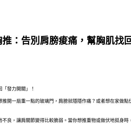
胸推：告別肩膀痠痛，幫胸肌找
回「發力開關」！
想推開一扇重一點的玻璃門，肩膀就隱隱作痛？或者想在家做點
勢不良，讓肩關節變得比較脆弱。當你想推重物或做伏地挺身時