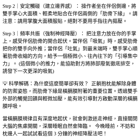
Step 2｜安定觸碰（建立邊界感）： 操作者坐在伴侶側邊，將
雙手掌心大面積、輕柔地貼合在伴侶兩側的「肋骨下緣」。請
注意：請用掌腹大面積服貼，絕對不要用手指往內摳壓。 ​
Step 3｜頻率共振（強制神經降壓）： 把注意力放在你的手掌
上，感受伴侶肋骨的開合起伏。當伴侶「吸氣」時，感受肋骨
把你的雙手向外推；當伴侶「吐氣」到最末端時，雙手掌心順
著肋骨收縮的方向，給予一個極微小、往內往下的「引導集中
力」。 (這個微小的推力，能協助對方將肺部廢氣徹底排空，
誘發下一次更深的吸氣) ​
💡 科學解碼：為什麼這麼簡單卻有效？ ​ 正躺抱枕能解除身體
的防禦姿態，而肋骨下緣是橫膈膜附著的重要位置。透過雙手
外部的觸覺回饋與輕微加壓，能有效引導對方啟動深層的橫膈
膜呼吸。
當橫膈膜規律且有深度地起伏，就會刺激迷走神經，直接關閉
大腦的焦慮開關，深層睡眠自然會降臨。 ​ 今晚睡前，不妨和
枕邊人一起試試看這個 3 分鐘的神經降壓法吧！