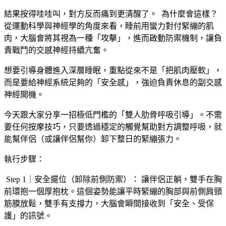
結果按得哇哇叫，對方反而痛到更清醒了。 ​ 為什麼會這樣？
從運動科學與神經學的角度來看，睡前用蠻力對付緊繃的肌
肉，大腦會將其視為一種「攻擊」，進而啟動防禦機制，讓負
責戰鬥的交感神經持續亢奮。 ​
想要引導身體進入深層睡眠，重點從來不是「把肌肉壓軟」，
而是要給神經系統足夠的「安全感」，強迫負責休息的副交感
神經開機。 ​
今天跟大家分享一招極低門檻的「雙人肋骨呼吸引導」。不需
要任何按摩技巧，只要透過穩定的觸覺幫助對方調整呼吸，就
能幫伴侶（或讓伴侶幫你）卸下整日的緊繃張力。 ​
執行步驟： ​
Step 1｜安全擺位（卸除前側防禦）： 讓伴侶正躺，雙手在胸
前環抱一個厚抱枕。這個姿勢能讓平時緊繃的胸部與前側肩頸
筋膜放鬆，雙手有支撐力，大腦會瞬間接收到「安全、受保
護」的訊號。 ​