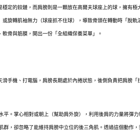
蓋是穩定的鉸鏈，而肩膀則是一顆放在高爾夫球座上的球，擁有極
斜）或旋轉肌袖無力（球座抓不住球），導致骨頭在轉動時「脫軌
、軟骨與筋膜，開出一份「全組織保養菜單」。
整天滑手機、打電腦，肩膀長期處於內捲狀態，後側負責把肩膀「
膀水平。掌心相對或朝上（幫助肩外旋），利用後肩的力量將彈
大肌群，卻忽略了能維持肩膀中立位的後三角肌。透過這個動作