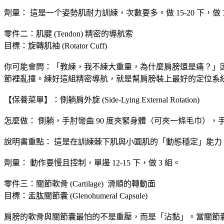
​劑量： 這是一个姿勢肌耐力訓練，次數要多。做 15-20 下，
​零件二：肌腱 (Tendon) 精密的導航索
​目標：旋轉肌袖 (Rotator Cuff)
​你可能會問：「教練，我不練大重量，為什麼肩膀還是痛？
節裡亂撞。練好這組精密導航，就是幫肩膀裝上最好的定位系
​【保養菜單】：側躺肩外旋 (Side-Lying External Rotation)
​怎麼做： 側躺，手肘彎曲 90 度夾緊身體（可夾一條毛巾
​說明書重點： 這是在訓練棘下肌與小圓肌的「動態穩定」能
​劑量： 動作要慢且控制，單邊 12-15 下，做 3 組。
​零件三：關節軟骨 (Cartilage) ​ 滑順的轉動面
​目標：盂肱關節囊 (Glenohumeral Capsule)
​肩膀的軟骨與關節囊最怕的不是重壓，而是「沾黏」。當關