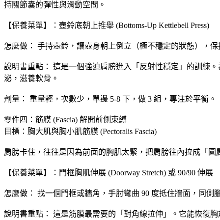
持關節囊的彈性與滑動空間。
​【保養菜單】：壺鈴底朝上推舉 (Bottoms-Up Kettlebell Press)
​怎麼做： 手持壺鈴，讓壺身朝上倒立（極不穩定的狀態），
​說明書重點： 這是一個強迫肩膀進入「反射性穩定」的訓練
泌，滋養軟骨。
​劑量： 重量輕，次數少，單邊 5-8 下，做 3 組，專注於平衡。
​零件四：筋膜 (Fascia) 解開前側束縛
​目標：胸大肌與胸小肌筋膜 (Pectoralis Fascia)
​肩膀卡住，往往是因為前面的胸肌太緊，把肩膀往內拉成「
​【保養菜單】：門框胸肌伸展 (Doorway Stretch) 或 90/90 伸展
​怎麼做： 找一個門框或牆角，手肘彎曲 90 度抵住牆面，
​說明書重點： 這是筋膜最需要的「對角線拉伸」。它能恢復