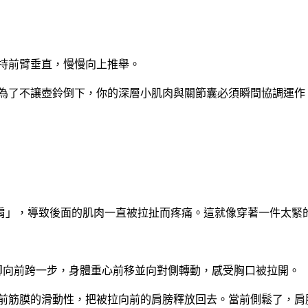
保持前臂垂直，慢慢向上推舉。
。為了不讓壺鈴倒下，你的深層小肌肉與關節囊必須瞬間協調運
圓肩」，導致後面的肌肉一直被拉扯而疼痛。這就像穿著一件太緊
同側腳向前跨一步，身體重心前移並向對側轉動，感受胸口被拉開。
胸前筋膜的滑動性，把被拉向前的肩膀釋放回去。當前側鬆了，