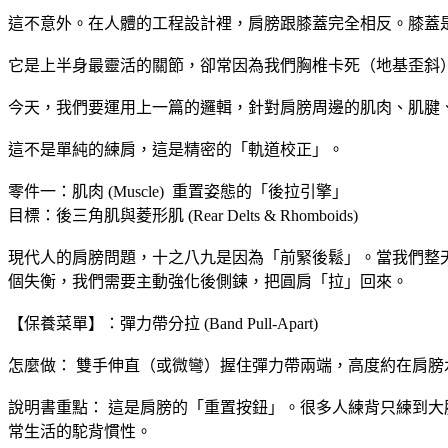
​這不意外。在人體的工程設計裡，肩膀跟膝蓋完全相反。膝
​它是上半身最靈活的關節，卻常因為我們胸椎卡死（地基歪
​今天，我們要運用上一篇的邏輯，針對肩膀周邊的肌肉、肌腱
​這不是單純的練肩，這是精密的「軌道校正」。
​零件一：肌肉 (Muscle) ​ 重置姿態的「後拉引擎」
​目標：後三角肌與菱形肌 (Rear Delts & Rhomboids)
​現代人的肩膀問題，十之八九是因為「前緊後鬆」。當我們
個失衡，我們需要主動強化後側鍊，把圓肩「拉」回來。
​【保養菜單】：彈力帶分拉 (Band Pull-Apart)
​怎麼做： 雙手伸直（或微彎）握住彈力帶兩端，高度約在肩
​說明書重點： 這是肩膀的「重置按鈕」。很多人練背只練到
常生活的駝背慣性。