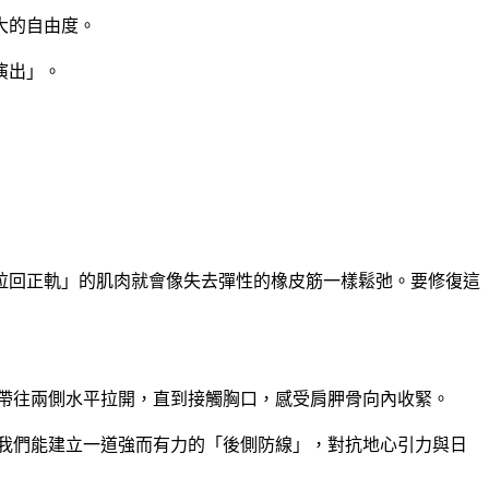
大的自由度。
演出」。
拉回正軌」的肌肉就會像失去彈性的橡皮筋一樣鬆弛。要修復這
力帶往兩側水平拉開，直到接觸胸口，感受肩胛骨向內收緊。
，我們能建立一道強而有力的「後側防線」，對抗地心引力與日