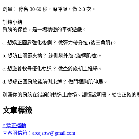
​劑量： 停留 30-60 秒，深呼吸，做 2-3 次。
​訓練小結
​肩膀的保養，是一場精密的平衡遊戲。
​a. 想矯正圓肩強化後側？ 做彈力帶分拉 (後三角肌)。
​b. 想防止關節夾擠？ 練側躺外旋 (旋轉肌袖)。
​c. 想滋養軟骨優化軌道？ 做壺鈴底朝上推舉。
​d. 想矯正圓肩放鬆前側束縛？ 做門框胸肌伸展。
​別讓你的肩膀在錯誤的軌道上磨損。讀懂說明書，給它正確的
文章標籤
#
矯正運動
客服信箱：arcajsrtw@gmail.com