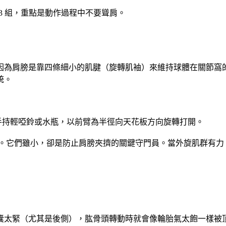
做 3 組，重點是動作過程中不要聳肩。
」因為肩膀是靠四條細小的肌腱（旋轉肌袖）來維持球體在關節窩
統。
），手持輕啞鈴或水瓶，以前臂為半徑向天花板方向旋轉打開。
力。它們雖小，卻是防止肩膀夾擠的關鍵守門員。當外旋肌群有
節囊太緊（尤其是後側），肱骨頭轉動時就會像輪胎氣太飽一樣被