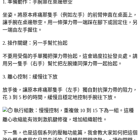
1. 準備動作：手腕靠在桌邊懸空
坐姿。將原本疼痛那隻手（例如左手）的前臂伸直在桌面上，
讓手腕在桌邊懸空。用一條彈力帶一端踩在腳下或固定住，另
一端由左手握住。
2. 操作關鍵：另一手幫忙抬起
不要用受傷的手單獨把彈力帶抬起，這會過度拉扯發炎處。請
用另一隻手（右手）幫忙把左腕連同彈力帶一起抬起。
3. 離心控制：緩慢往下放
放手後，讓原本疼痛那隻手（左手）獨自對抗彈力帶的阻力，
花 3 到 5 秒的時間，緩慢且穩定地控制手腕往下放。
執行組數：慢慢控制，重複做 10 到 15 下為一組。這種
離心收縮能有效刺激肌腱修復，增加組織韌性。
下一集，也是這個系列的壓軸功能篇，我會教大家如何把這個