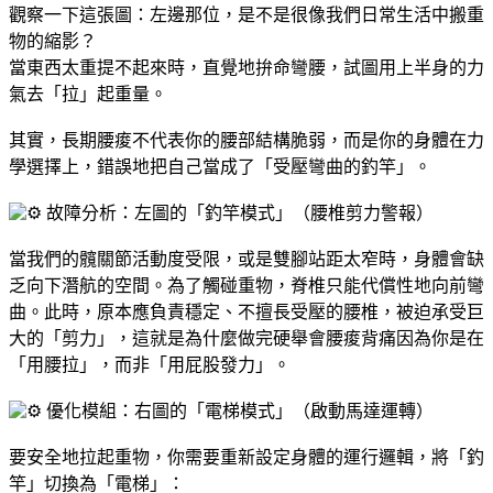
觀察一下這張圖：左邊那位，是不是很像我們日常生活中搬重
物的縮影？
當東西太重提不起來時，直覺地拚命彎腰，試圖用上半身的力
氣去「拉」起重量。
其實，長期腰痠不代表你的腰部結構脆弱，而是你的身體在力
學選擇上，錯誤地把自己當成了「受壓彎曲的釣竿」。
故障分析：左圖的「釣竿模式」（腰椎剪力警報）
當我們的髖關節活動度受限，或是雙腳站距太窄時，身體會缺
乏向下潛航的空間。為了觸碰重物，脊椎只能代償性地向前彎
曲。此時，原本應負責穩定、不擅長受壓的腰椎，被迫承受巨
大的「剪力」，這就是為什麼做完硬舉會腰痠背痛因為你是在
「用腰拉」，而非「用屁股發力」。
優化模組：右圖的「電梯模式」（啟動馬達運轉）
要安全地拉起重物，你需要重新設定身體的運行邏輯，將「釣
竿」切換為「電梯」：