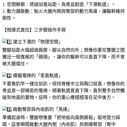
1. 空間解鎖：透過加寬站距，為骨盆創造「下潛軌道」。
2. 動力鏈啟動：點火大腿內側與臀部的動力馬達，讓軀幹維持
剛性。
【相撲式直拉】三步驟操作手冊
建立下潛的「物理空間」
雙腳站距大幅超過肩膀，腳尖自然向外；想像你要在雙腿之間
騰出一個寬敞的「碼頭」，讓你的軀幹可以垂直下降，而不會
被大腿擋住。
模擬電梯的「垂直軌道」
不要像釣竿一樣往前趴。保持脊椎中立與胸口挺直，想像你的
骨盆是一部精密的電梯，順著軌道直直下降，直到雙手自然觸
碰到地面的重物。這時，你的重心應穩穩落在足中後方。
啟動臀部與內收肌的「馬達」
準備起身時，雙腳想像要「把地板向兩側撕裂」般地發力踩
踏。這會瞬間啟動大腿內側（內收肌）與側邊臀部（臀中