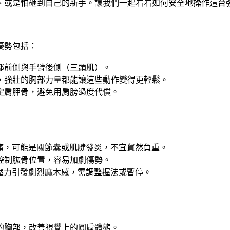
、或是怕砸到自己的新手。讓我們一起看看如何安全地操作這台
優勢包括：
部前側與手臂後側（三頭肌）。
，強壯的胸部力量都能讓這些動作變得更輕鬆。
定肩胛骨，避免用肩膀過度代償。
刺痛，可能是關節囊或肌腱發炎，不宜貿然負重。
法控制肱骨位置，容易加劇傷勢。
腕壓力引發劇烈麻木感，需調整握法或暫停。
的胸部，改善視覺上的圓肩體態。