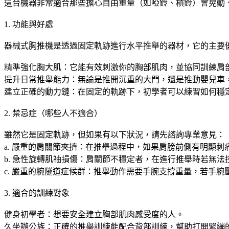
這台機器非常適合那些擔心自由重量（如啞鈴、槓鈴）會晃動
1. 功能與好處
器械式胸推機是透過固定軌跡進行水平推舉的器材，它的主要
精準強化胸大肌：它能有效刺激你的胸部肌肉，並協同訓練肩
提升日常推舉能力：無論是推開沉重的大門，還是推動嬰兒車
建立正確的動力鏈：在固定的軌跡下，初學者可以練習如何穩
2. 禁忌症（哪些人不適合）
雖然它是固定軌跡，但如果有以下狀況，請先諮詢專業意見：
a. 嚴重的肩關節夾擠：在推舉過程中，如果肩膀前側有明顯
b. 急性旋轉肌袖損傷：肩關節不穩定者，在進行推舉時若無
c. 嚴重的腕隧道症候群：推舉動作需要手腕支撐重量，若手
3. 適合的訓練對象
健身初學者：想要安全建立胸部肌肉感受度的人。
久坐辦公族：正確的推舉訓練能配合背部訓練，幫助打開緊繃