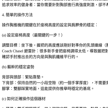
追求效率的健身者：當你需要針對胸部進行高強度刺激，卻不
4. 簡單的操作方法
操作胸推機的關鍵在於座椅高度的設定與肩胛骨的穩定：
(a) 設定座椅高度（最關鍵的一步！）
調整目標：坐下後，握把的高度應該剛好對準你的乳頭連線（
Coach Chasel 避雷針：很多新手會把座椅調得太低
確認手肘推出去的方向是與胸肌纖維平行的。
(b) 軀幹的穩定姿勢
背部與頭部：緊貼靠墊。
下背部：保持自然的一小段空隙（約一個手掌厚度），不需要
腳掌：雙腳踩實地面，這能提供你推舉時穩定的基底。
(c) 如何正確操作這個器材