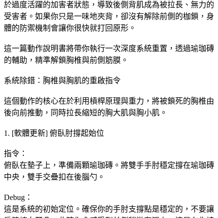
於過度活躍的加害者狀態，導致後側背肌成為被拉長、無力的
受害者。如果你只是一味地夾背，卻沒有解除前側的枷鎖，身
體的防禦機制會讓你很快就打回原形。
這一篇動作說明書將帶你執行一次深度系統重置，透過瑜珈磚
的輔助，精準解鎖胸椎與前側筋膜。
系統除錯：胸椎與胸肌的重啟指令
這個動作的核心在於利用槓桿原理與重力，將被鎖死的胸椎由
後向前推動，同時拉長縮短的胸大肌與胸小肌。
1. [軟體更新] 俯臥肘撐起始位
指令：
俯臥在墊子上，準備兩顆瑜珈磚。將雙手手肘穩定撐在瑜珈磚
中央，雙手交疊扣在後腦勺。
Debug：
這是系統的初始定位。確保你的手肘支撐點是穩定的，不要讓