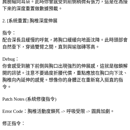
肩膀縮向耳朵。此時你會感受到前側稍微有張力，這是在為接
下來的深度重置做數據預載。
2. [系統重置] 胸椎深度伸展
指令：
配合深長且緩慢的呼氣，將胸口緩緩向地面沈降。此時頭部會
自然垂下，穿過雙臂之間，直到與瑜珈磚等高。
Debug：
你會感受到腋下前側與胸口出現強烈的伸展感，這就是枷鎖解
開的訊號。注意不要過度折腰代償，重點應放在胸口向下沈、
胸椎向內延伸的感覺。想像你的身體正在重新寫入挺直的指
令。
Patch Notes (系統修復指令)
Error Code：胸椎活動度鎖死 -> 呼吸受限 -> 圓肩加劇。
修正指令：