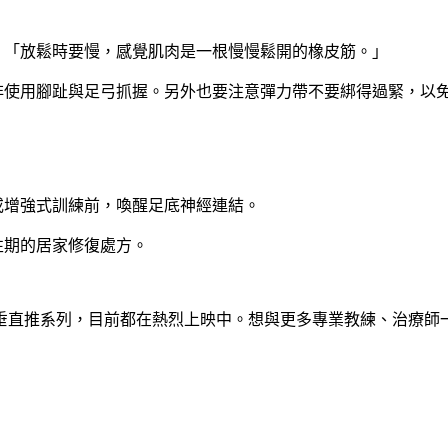
、「放鬆時要慢，感覺肌肉是一根慢慢鬆開的橡皮筋。」
而非使用腳趾與足弓抓握。另外也要注意彈力帶不要綁得過緊，以
或增強式訓練前，喚醒足底神經連結。
性期的居家修復處方。
垂直推系列，目前都在熱烈上映中。想與更多專業教練、治療師