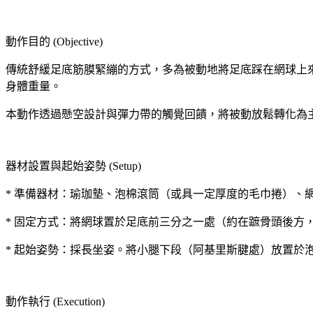
動作目的 (Objective)
傳統舒緩足底筋膜緊繃的方式，多為被動地將足底踩在網球上來回滾動
身體重量。
本動作透過懸空設計與彈力帶的觸覺回饋，將被動放鬆轉化為主動收
器材設置與起始姿勢 (Setup)
* 準備器材：瑜珈墊、泡棉滾筒（或具一定厚度的毛巾捲）、網
* 固定方式：將網球置於足底前三分之一處（約在蹠骨頭後方
* 起始姿勢：採長坐姿。將小腿下段（阿基里斯腱處）放置於
動作執行 (Execution)