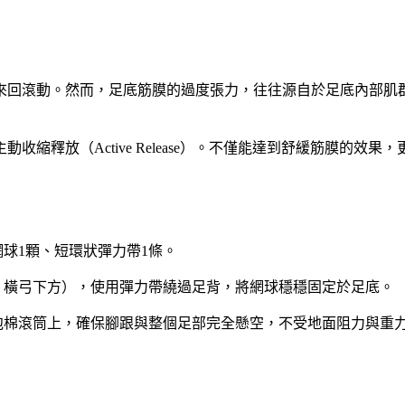
。然而，足底筋膜的過度張力，往往源自於足底內部肌群（Intrins
縮釋放（Active Release）。不僅能達到舒緩筋膜的效
球1顆、短環狀彈力帶1條。
，橫弓下方），使用彈力帶繞過足背，將網球穩穩固定於足底。
泡棉滾筒上，確保腳跟與整個足部完全懸空，不受地面阻力與重