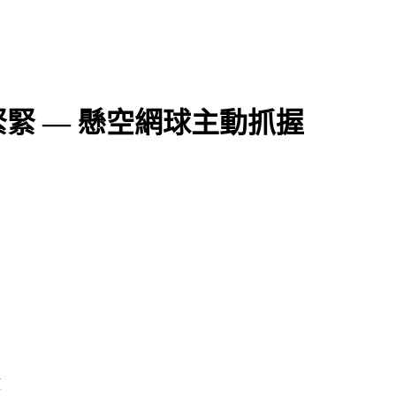
緊 — 懸空網球主動抓握
放