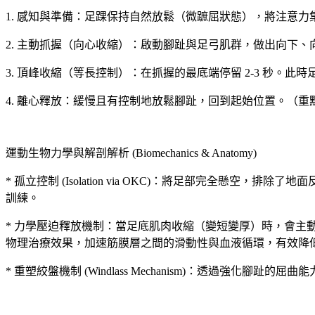
1. 感知與準備：足踝保持自然放鬆（微蹠屈狀態），將注意力集中
2. 主動抓握（向心收縮）：啟動腳趾與足弓肌群，做出向下
3. 頂峰收縮（等長控制）：在抓握的最底端停留 2-3 秒
4. 離心釋放：緩慢且有控制地放鬆腳趾，回到起始位置。（
運動生物力學與解剖解析 (Biomechanics & Anatomy)
* 孤立控制 (Isolation via OKC)：將足部完全
訓練。
* 力學壓迫釋放機制：當足底肌肉收縮（變短變厚）時，會主動擠壓
物理治療效果，加速筋膜層之間的滑動性與血液循環，有效降
* 重塑絞盤機制 (Windlass Mechanism)：透過強化