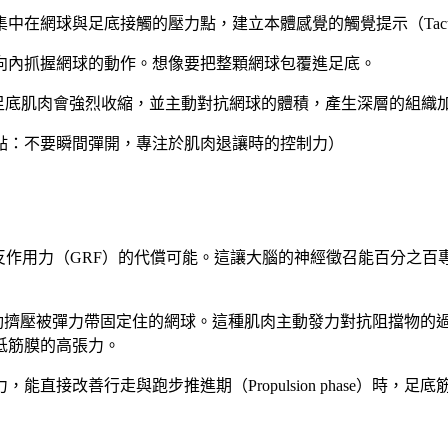
在網球與足底接觸的壓力點，建立本體感覺的觸覺提示（Tactile
、向內抓握網球的動作。想像要把整顆網球包覆進足底。
。此時足底肌肉會強烈收縮，並主動對抗網球的體積，產生深層的組織
重點：不要瞬間彈開，專注於肌肉退讓時的控制力）
懸空，排除了地面反作用力（GRF）的代償可能。這讓大腦的神經徵召
被彈力帶固定住的網球。這種肌肉主動發力對抗阻擋物的過程，能在局部
低筋膜的高張力。
腳趾的屈曲能力，能直接改善行走與跑步推進期（Propulsion pha