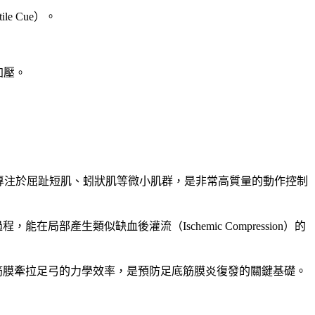
 Cue）。
加壓。
能百分之百專注於屈趾短肌、蚓狀肌等微小肌群，是非常高質量的動作控制
產生類似缺血後灌流（Ischemic Compression）的
se）時，足底筋膜牽拉足弓的力學效率，是預防足底筋膜炎復發的關鍵基礎。